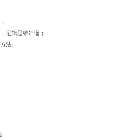
；
程；
惯，逻辑思维严谨；
新方法。
经验；