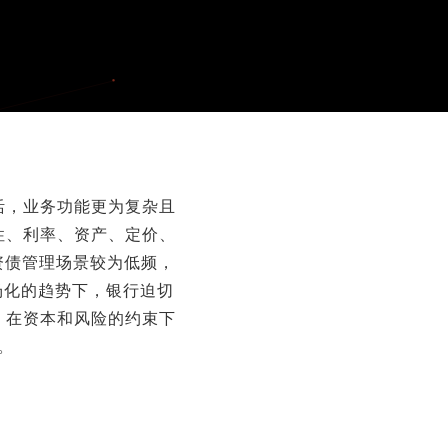
活，业务功能更为复杂且
性、利率、资产、定价、
资债管理场景较为低频，
场化的趋势下，银行迫切
，在资本和风险的约束下
。