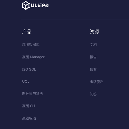
产品
资源
嬴图数据库
文档
嬴图 Manager
报告
ISO GQL
博客
UQL
出版资料
图分析与算法
问答
嬴图 CLI
嬴图驱动