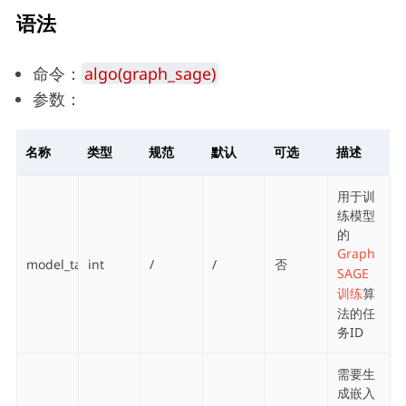
语法
命令：
algo(graph_sage)
参数：
名称
类型
规范
默认
可选
描述
用于训
练模型
的
Graph
model_task_id
int
/
/
否
SAGE
训练
算
法的任
务ID
需要生
成嵌入