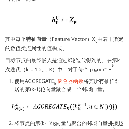
其中每个
特征向量
（Feature Vector）X
由若干指定
v
的数值类点属性的值构成。
目标节点的最终嵌入是通过K轮迭代得到的。在第k
k
次迭代（k = 1,2,...,K）中，对于每个节点v ∈ B
：
使用AGGREGATE
聚合器函数
将其所有抽样邻
k
居的第(k-1)轮向量聚合成一个邻域向量。
将节点的第(k-1)轮向量与聚合的邻域向量拼接起
k