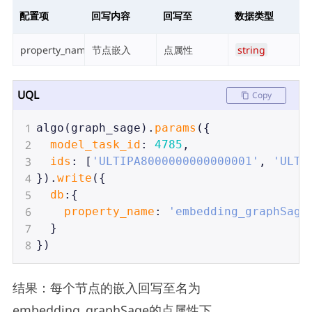
配置项
回写内容
回写至
数据类型
property_name
节点嵌入
点属性
string
UQL
Copy
1
algo
(
graph_sage
).
params
({
2
model_task_id
: 
4785
,
3
ids
: [
'ULTIPA8000000000000001'
, 
'ULTI
4
}).
write
({
5
db
:{
6
property_name
: 
'embedding_graphSage
7
  }
8
})
结果：每个节点的嵌入回写至名为
embedding_graphSage的点属性下