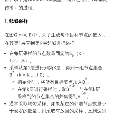
传播）的过程。
1. 邻域采样
在图G = (V, E)中，为了生成每个目标节点的嵌入，
在其第1层直到第K层邻域进行采样：
在每层采样的节点数量固定为S
（k =
k
1,2,...,K）。
采样从第1层进行到第K层，得到一组节点集合
k
B
（k = K,...,1,0）。
K
初始化时，将所有目标节点加入B
。
K-k+1
在第k层进行采样时，取B
与在第k层
K-k
采样到的节点集合的并集得到B
。
通常采取均匀采样。如果某层的邻居节点数量小
于设定的数量，则采取有放回的采样，直到达到