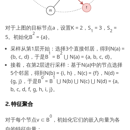
对于上图的目标节点a，设置K = 2，S
= 3，S
=
1
2
2
5。初始化B
= {a}。
采样从第1层开始：选择3个直接邻居，得到N(a) =
1
2
{b, c, d}，于是B
= B
⋃ N(a) = {a, b, c, d}。
接着，在第2层进行采样：基于N(a)中的节点选择
5个邻居，得到N(b) = {i, h}，N(c) = {f}，N(d) =
0
1
{g, j}，于是B
= B
⋃ N(b) ⋃ N(c) ⋃ N(d) = {a,
b, c, d, f, g, h, i, j}。
2. 特征聚合
0
对于每个节点v ∈ B
，初始化它们的嵌入向量为各
自的特征向量：