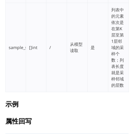
列表中
的元素
依次是
在第K
层至第
1层邻
从模型
sample_size
[]int
/
是
域的采
读取
样个
数；列
表长度
就是采
样邻域
的层数
示例
属性回写