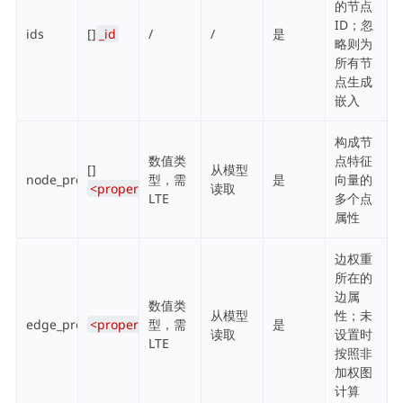
的节点
ID；忽
ids
[]
_id
/
/
是
略则为
所有节
点生成
嵌入
构成节
数值类
点特征
[]
从模型
node_property_names
型，需
是
向量的
<property>
读取
LTE
多个点
属性
边权重
所在的
边属
数值类
从模型
性；未
edge_property_name
<property>
型，需
是
读取
设置时
LTE
按照非
加权图
计算