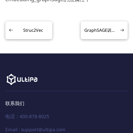
Struc2Vec
GraphSAGE训练
联系我们
电话：400-878-8025
Email : support@ultipa.com