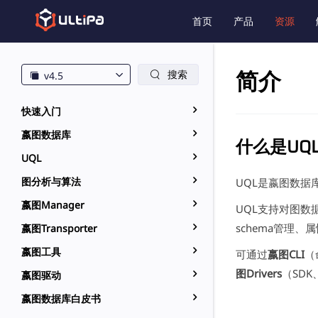
首页
产品
资源
简介
搜索
v4.5
快速入门
嬴图数据库
什么是UQ
UQL
图分析与算法
UQL是嬴图数
嬴图Manager
UQL支持对图
schema管理
嬴图Transporter
嬴图工具
可通过
嬴图CLI
（
图Drivers
（SDK
嬴图驱动
嬴图数据库白皮书