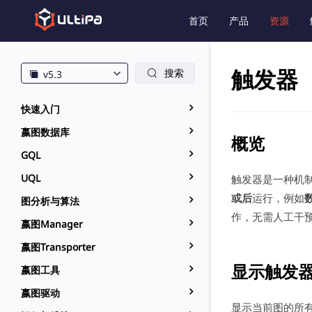
首页
产品
资源
触发器
搜索
v5.3
快速入门
嬴图数据库
概览
GQL
UQL
触发器是一种机
或后
运行，例如
图分析与算法
作，无需人工干
嬴图Manager
嬴图Transporter
显示触发
嬴图工具
嬴图驱动
显示当前图的所