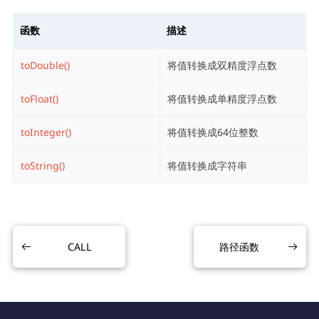
函数
描述
toDouble()
将值转换成双精度浮点数
toFloat()
将值转换成单精度浮点数
toInteger()
将值转换成64位整数
toString()
将值转换成字符串
CALL
路径函数