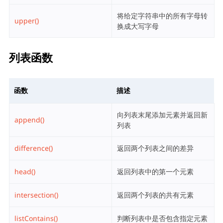
将给定字符串中的所有字母转
upper()
换成大写字母
列表函数
函数
描述
向列表末尾添加元素并返回新
append()
列表
difference()
返回两个列表之间的差异
head()
返回列表中的第一个元素
intersection()
返回两个列表的共有元素
listContains()
判断列表中是否包含指定元素