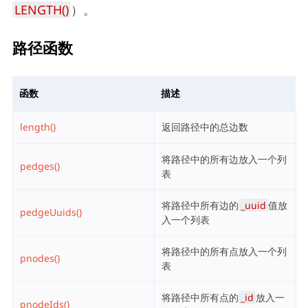
LENGTH()
）。
路径函数
函数
描述
length()
返回路径中的总边数
将路径中的所有边放入一个列
pedges()
表
将路径中所有边的
_uuid
值放
pedgeUuids()
入一个列表
将路径中的所有点放入一个列
pnodes()
表
将路径中所有点的
_id
放入一
pnodeIds()