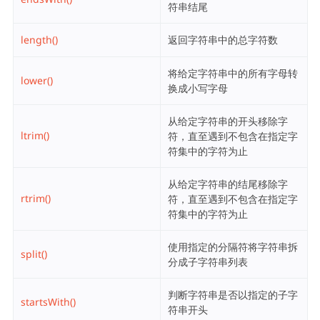
符串结尾
length()
返回字符串中的总字符数
将给定字符串中的所有字母转
lower()
换成小写字母
从给定字符串的开头移除字
ltrim()
符，直至遇到不包含在指定字
符集中的字符为止
从给定字符串的结尾移除字
rtrim()
符，直至遇到不包含在指定字
符集中的字符为止
使用指定的分隔符将字符串拆
split()
分成子字符串列表
判断字符串是否以指定的子字
startsWith()
符串开头