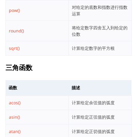
对给定的底数和指数进行指数
pow()
运算
将给定数字四舍五入到给定的
round()
位数
sqrt()
计算给定数字的平方根
三角函数
函数
描述
acos()
计算给定余弦值的弧度
asin()
计算给定正弦值的弧度
atan()
计算给定正切值的弧度