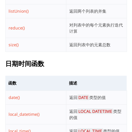
listUnion()
返回两个列表的并集
对列表中的每个元素执行迭代
reduce()
计算
size()
返回列表中的元素总数
日期时间函数
函数
描述
date()
返回
DATE
类型的值
返回
LOCAL DATETIME
类型
local_datetime()
的值
local_time()
返回
LOCAL TIME
类型的值