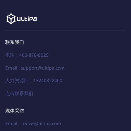
联系我们
电话：400-878-8025
Email : support@ultipa.com
人力资源部：13240822400
点击联系我们
媒体采访
Email ：news@ultipa.com