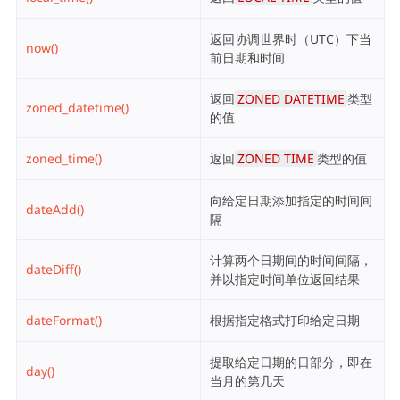
返回协调世界时（UTC）下当
now()
前日期和时间
返回
ZONED DATETIME
类型
zoned_datetime()
的值
zoned_time()
返回
ZONED TIME
类型的值
向给定日期添加指定的时间间
dateAdd()
隔
计算两个日期间的时间间隔，
dateDiff()
并以指定时间单位返回结果
dateFormat()
根据指定格式打印给定日期
提取给定日期的日部分，即在
day()
当月的第几天