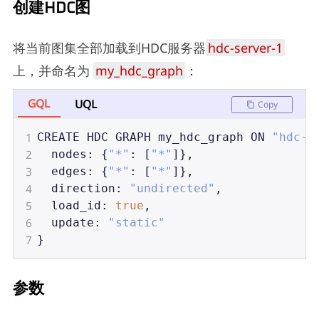
创建HDC图
将当前图集全部加载到HDC服务器
hdc-server-1
上，并命名为
my_hdc_graph
：
GQL
UQL
Copy
1
CREATE
HDC
GRAPH
my_hdc_graph
ON
"hdc-s
2
nodes
: {
"*"
: [
"*"
]},
3
edges
: {
"*"
: [
"*"
]},
4
direction
: 
"undirected"
,
5
load_id
: 
true
,
6
update
: 
"static"
7
}
参数