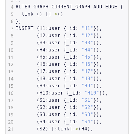
4
ALTER
GRAPH
CURRENT_GRAPH
ADD
EDGE
 {
5
link
 ()
-
[]
->
()
6
};
7
INSERT
 (
H1
:
user
 {
_id
: 
"H1"
}),
8
       (
H2
:
user
 {
_id
: 
"H2"
}),
9
       (
H3
:
user
 {
_id
: 
"H3"
}),
10
       (
H4
:
user
 {
_id
: 
"H4"
}),
11
       (
H5
:
user
 {
_id
: 
"H5"
}),
12
       (
H6
:
user
 {
_id
: 
"H6"
}),
13
       (
H7
:
user
 {
_id
: 
"H7"
}),
14
       (
H8
:
user
 {
_id
: 
"H8"
}),
15
       (
H9
:
user
 {
_id
: 
"H9"
}),
16
       (
H10
:
user
 {
_id
: 
"H10"
}),
17
       (
S1
:
user
 {
_id
: 
"S1"
}),
18
       (
S2
:
user
 {
_id
: 
"S2"
}),
19
       (
S3
:
user
 {
_id
: 
"S3"
}),
20
       (
S4
:
user
 {
_id
: 
"S4"
}),
21
       (
S2
)
-
[:
link
]
->
(
H4
),