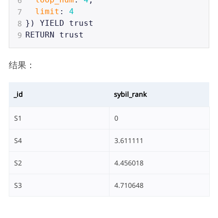
6
loop_num
: 
4
,
7
limit
: 
4
8
}) 
YIELD
trust
9
RETURN
trust
结果：
_id
sybil_rank
S1
0
S4
3.611111
S2
4.456018
S3
4.710648