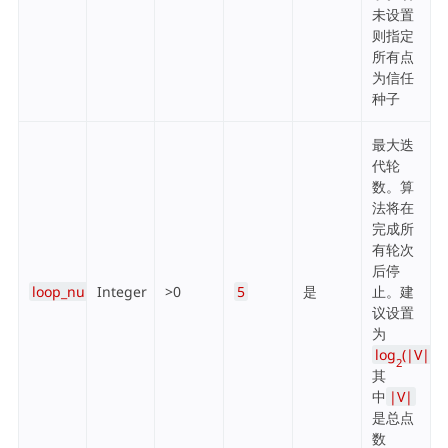
未设置
则指定
所有点
为信任
种子
最大迭
代轮
数。算
法将在
完成所
有轮次
后停
loop_num
Integer
>0
5
是
止。建
议设置
为
log
(|V|)
2
其
中
|V|
是总点
数