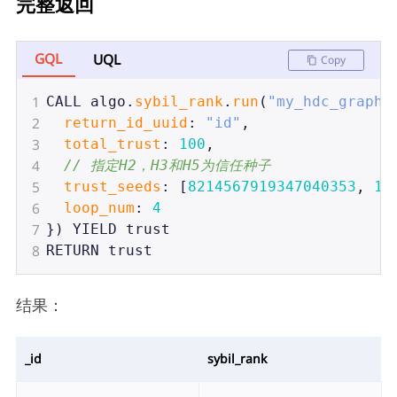
完整返回
GQL
UQL
Copy
1
CALL
algo
.
sybil_rank
.
run
(
"my_hdc_graph"
2
return_id_uuid
: 
"id"
,
3
total_trust
: 
100
,
4
// 指定H2，H3和H5为信任种子
5
trust_seeds
: [
8214567919347040353
, 
16
6
loop_num
: 
4
7
}) 
YIELD
trust
8
RETURN
trust
结果：
_id
sybil_rank