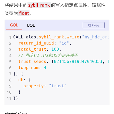
将结果中的
sybil_rank
值写入指定点属性。该属性
类型为
float
。
GQL
UQL
Copy
1
CALL
algo
.
sybil_rank
.
write
(
"my_hdc_grap
2
return_id_uuid
: 
"id"
,
3
total_trust
: 
100
,
4
// 指定H2，H3和H5为信任种子
5
trust_seeds
: [
8214567919347040353
, 
16
6
loop_num
: 
4
7
}, {
8
db
: {
9
property
: 
"trust"
10
  }
11
})