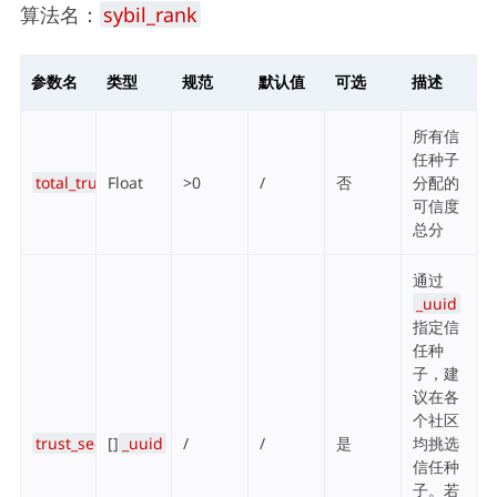
算法名：
sybil_rank
参数名
类型
规范
默认值
可选
描述
所有信
任种子
total_trust
Float
>0
/
否
分配的
可信度
总分
通过
_uuid
指定信
任种
子，建
议在各
个社区
trust_seeds
[]
_uuid
/
/
是
均挑选
信任种
子。若