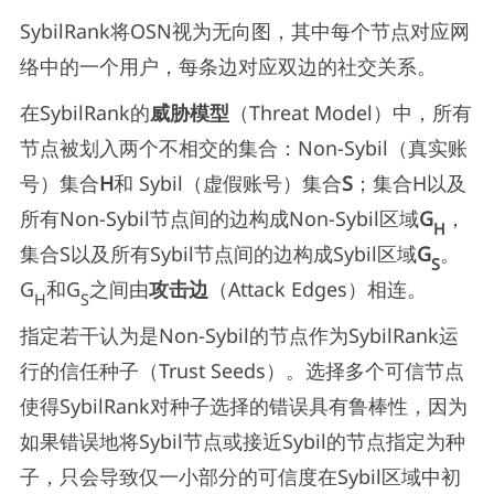
SybilRank将OSN视为无向图，其中每个节点对应网
络中的一个用户，每条边对应双边的社交关系。
在SybilRank的
威胁模型
（Threat Model）中，所有
节点被划入两个不相交的集合：Non-Sybil（真实账
号）集合
H
和 Sybil（虚假账号）集合
S
；集合H以及
所有Non-Sybil节点间的边构成Non-Sybil区域
G
，
H
集合S以及所有Sybil节点间的边构成Sybil区域
G
。
S
G
和G
之间由
攻击边
（Attack Edges）相连。
H
S
指定若干认为是Non-Sybil的节点作为SybilRank运
行的信任种子（Trust Seeds）。选择多个可信节点
使得SybilRank对种子选择的错误具有鲁棒性，因为
如果错误地将Sybil节点或接近Sybil的节点指定为种
子，只会导致仅一小部分的可信度在Sybil区域中初