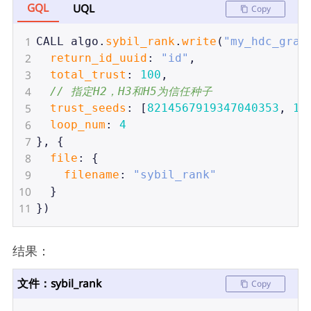
GQL
UQL
Copy
1
CALL
algo
.
sybil_rank
.
write
(
"my_hdc_grap
2
return_id_uuid
: 
"id"
,
3
total_trust
: 
100
,
4
// 指定H2，H3和H5为信任种子
5
trust_seeds
: [
8214567919347040353
, 
16
6
loop_num
: 
4
7
}, {
8
file
: {
9
filename
: 
"sybil_rank"
10
  }
11
})
结果：
文件：sybil_rank
Copy