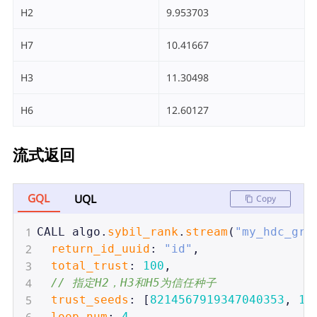
H2
9.953703
H7
10.41667
H3
11.30498
H6
12.60127
流式返回
GQL
UQL
Copy
1
CALL
algo
.
sybil_rank
.
stream
(
"my_hdc_gra
2
return_id_uuid
: 
"id"
,
3
total_trust
: 
100
,
4
// 指定H2，H3和H5为信任种子
5
trust_seeds
: [
8214567919347040353
, 
16