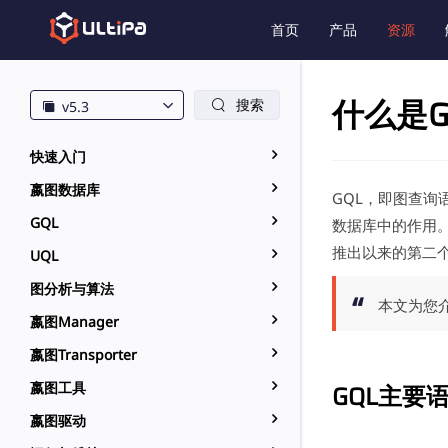
首页
产品
资源
什么是G
搜索
v5.3
快速入门
嬴图数据库
GQL，即图查询语
GQL
数据库中的作用。G
推出以来的第二
UQL
图分析与算法
本文为您
嬴图Manager
嬴图Transporter
嬴图工具
GQL主要
嬴图驱动